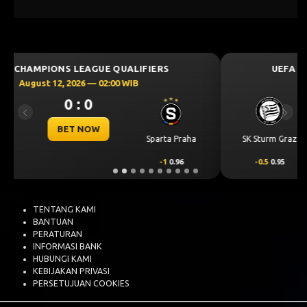
UEFA CHAMPIONS LEAGUE QUALIFIERS
August 12, 2026 — 01:30 WIB
0 : 0
Previous
Next
BET NOW
SK Sturm Graz
Fenerbahce
-0.5
0.95
0.5
0.87
TENTANG KAMI
BANTUAN
PERATURAN
INFORMASI BANK
HUBUNGI KAMI