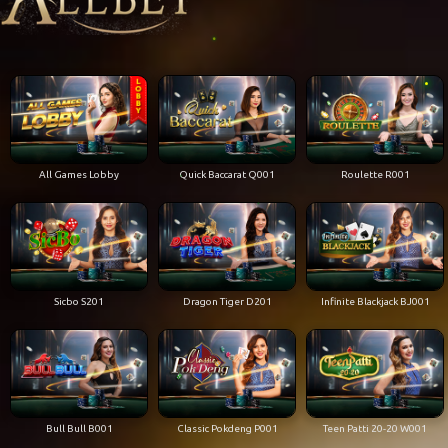
All Games Lobby
Quick Baccarat Q001
Roulette R001
Sicbo S201
Dragon Tiger D201
Infinite Blackjack BJ001