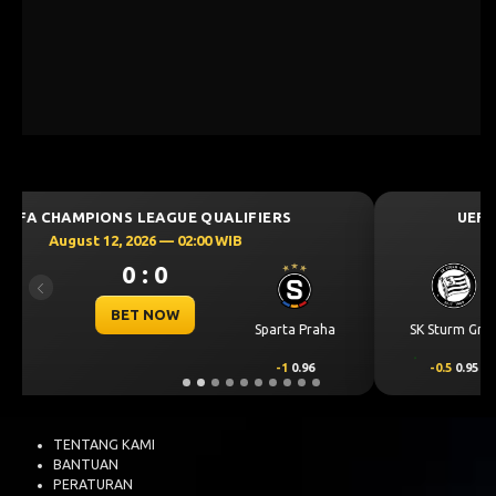
UEFA CHAMPIONS LEAGUE QUALIFIERS
August 12, 2026 — 01:30 WIB
0 : 0
Previous
Next
BET NOW
SK Sturm Graz
Fenerbahce
-0.5
0.95
0.5
0.87