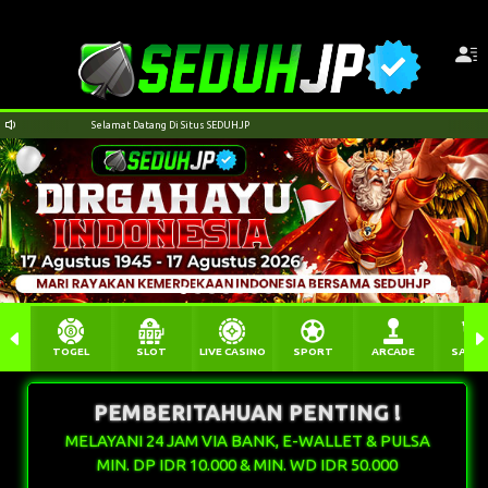
Selamat Datang Di Situs SEDUHJP
TOGEL
SLOT
LIVE CASINO
SPORT
ARCADE
SABU
PEMBERITAHUAN PENTING !