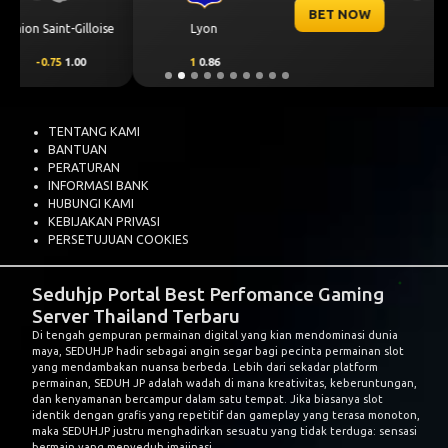
August 12, 2026 — 02:00 WIB
0 : 0
Previous
Next
BET NOW
Lyon
Sparta Praha
1
0.86
-1
0.96
TENTANG KAMI
BANTUAN
PERATURAN
INFORMASI BANK
HUBUNGI KAMI
KEBIJAKAN PRIVASI
PERSETUJUAN COOKIES
Seduhjp Portal Best Perfomance Gaming
Server Thailand Terbaru
Di tengah gempuran permainan digital yang kian mendominasi dunia
maya,
SEDUHJP
hadir sebagai angin segar bagi pecinta permainan slot
yang mendambakan nuansa berbeda. Lebih dari sekadar platform
permainan, SEDUH JP adalah wadah di mana kreativitas, keberuntungan,