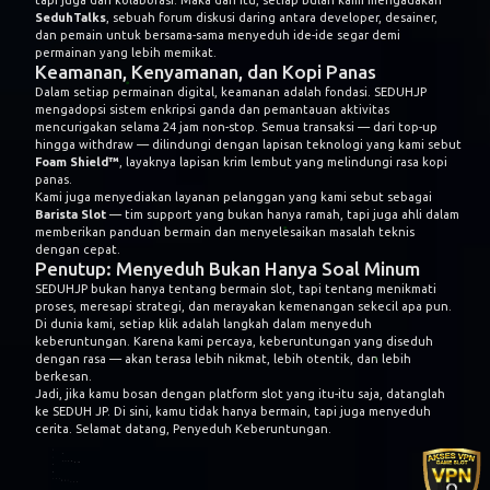
berbagi review game terbaru, atau bahkan bertukar kode rahasia yang
hanya muncul jika pemain menemukan “Easter Egg” dalam permainan.
Kami percaya bahwa keberuntungan tak selalu datang dari keberanian,
tapi juga dari kolaborasi. Maka dari itu, setiap bulan kami mengadakan
SeduhTalks
, sebuah forum diskusi daring antara developer, desainer,
dan pemain untuk bersama-sama menyeduh ide-ide segar demi
permainan yang lebih memikat.
Keamanan, Kenyamanan, dan Kopi Panas
Dalam setiap permainan digital, keamanan adalah fondasi. SEDUHJP
mengadopsi sistem enkripsi ganda dan pemantauan aktivitas
mencurigakan selama 24 jam non-stop. Semua transaksi — dari top-up
hingga withdraw — dilindungi dengan lapisan teknologi yang kami sebut
Foam Shield™
, layaknya lapisan krim lembut yang melindungi rasa kopi
panas.
Kami juga menyediakan layanan pelanggan yang kami sebut sebagai
Barista Slot
— tim support yang bukan hanya ramah, tapi juga ahli dalam
memberikan panduan bermain dan menyelesaikan masalah teknis
dengan cepat.
Penutup: Menyeduh Bukan Hanya Soal Minum
SEDUHJP bukan hanya tentang bermain slot, tapi tentang menikmati
proses, meresapi strategi, dan merayakan kemenangan sekecil apa pun.
Di dunia kami, setiap klik adalah langkah dalam menyeduh
keberuntungan. Karena kami percaya, keberuntungan yang diseduh
dengan rasa — akan terasa lebih nikmat, lebih otentik, dan lebih
berkesan.
Jadi, jika kamu bosan dengan platform slot yang itu-itu saja, datanglah
ke SEDUH JP. Di sini, kamu tidak hanya bermain, tapi juga menyeduh