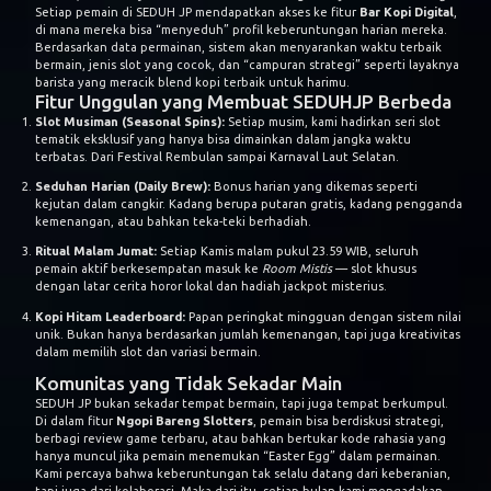
Apa kaitan antara kopi dan slot? Di SEDUHJP, jawabannya sederhana:
ritual
. Sama seperti menyeduh kopi membutuhkan ketelitian, kesabaran,
dan selera, bermain slot juga punya ritme dan intuisi tersendiri. Maka
dari itu, kami menyebut komunitas kami sebagai
Penyeduh Keberuntungan
.
Setiap pemain di SEDUH JP mendapatkan akses ke fitur
Bar Kopi Digital
,
di mana mereka bisa “menyeduh” profil keberuntungan harian mereka.
Berdasarkan data permainan, sistem akan menyarankan waktu terbaik
bermain, jenis slot yang cocok, dan “campuran strategi” seperti layaknya
barista yang meracik blend kopi terbaik untuk harimu.
Fitur Unggulan yang Membuat SEDUHJP Berbeda
Slot Musiman (Seasonal Spins):
Setiap musim, kami hadirkan seri slot
tematik eksklusif yang hanya bisa dimainkan dalam jangka waktu
terbatas. Dari Festival Rembulan sampai Karnaval Laut Selatan.
Seduhan Harian (Daily Brew):
Bonus harian yang dikemas seperti
kejutan dalam cangkir. Kadang berupa putaran gratis, kadang pengganda
kemenangan, atau bahkan teka-teki berhadiah.
Ritual Malam Jumat:
Setiap Kamis malam pukul 23.59 WIB, seluruh
pemain aktif berkesempatan masuk ke
Room Mistis
— slot khusus
dengan latar cerita horor lokal dan hadiah jackpot misterius.
Kopi Hitam Leaderboard:
Papan peringkat mingguan dengan sistem nilai
unik. Bukan hanya berdasarkan jumlah kemenangan, tapi juga kreativitas
dalam memilih slot dan variasi bermain.
Komunitas yang Tidak Sekadar Main
SEDUH JP bukan sekadar tempat bermain, tapi juga tempat berkumpul.
Di dalam fitur
Ngopi Bareng Slotters
, pemain bisa berdiskusi strategi,