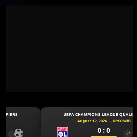
QATAR
06-08-2026
6642
UEFA CHAMPIONS LEAGUE QUALIFIERS