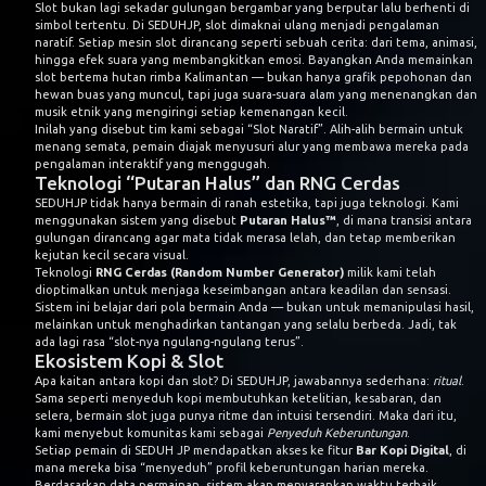
dengan grafis yang repetitif dan gameplay yang terasa monoton, maka
SEDUHJP justru menghadirkan sesuatu yang tidak terduga: sensasi bermain
yang menyeduh imajinasi.
Apa Itu Slot di Era
SEDUH JP
?
Slot bukan lagi sekadar gulungan bergambar yang berputar lalu berhenti di
simbol tertentu. Di SEDUHJP, slot dimaknai ulang menjadi pengalaman
naratif. Setiap mesin slot dirancang seperti sebuah cerita: dari tema, animasi,
hingga efek suara yang membangkitkan emosi. Bayangkan Anda memainkan
slot bertema hutan rimba Kalimantan — bukan hanya grafik pepohonan dan
hewan buas yang muncul, tapi juga suara-suara alam yang menenangkan dan
musik etnik yang mengiringi setiap kemenangan kecil.
Inilah yang disebut tim kami sebagai “Slot Naratif”. Alih-alih bermain untuk
menang semata, pemain diajak menyusuri alur yang membawa mereka pada
pengalaman interaktif yang menggugah.
Teknologi “Putaran Halus” dan RNG Cerdas
SEDUHJP tidak hanya bermain di ranah estetika, tapi juga teknologi. Kami
menggunakan sistem yang disebut
Putaran Halus™
, di mana transisi antara
gulungan dirancang agar mata tidak merasa lelah, dan tetap memberikan
kejutan kecil secara visual.
Teknologi
RNG Cerdas (Random Number Generator)
milik kami telah
dioptimalkan untuk menjaga keseimbangan antara keadilan dan sensasi.
Sistem ini belajar dari pola bermain Anda — bukan untuk memanipulasi hasil,
melainkan untuk menghadirkan tantangan yang selalu berbeda. Jadi, tak
ada lagi rasa “slot-nya ngulang-ngulang terus”.
Ekosistem Kopi & Slot
Apa kaitan antara kopi dan slot? Di SEDUHJP, jawabannya sederhana:
ritual
.
Sama seperti menyeduh kopi membutuhkan ketelitian, kesabaran, dan
selera, bermain slot juga punya ritme dan intuisi tersendiri. Maka dari itu,