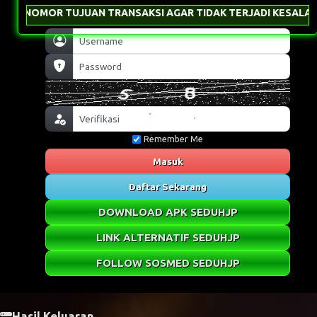
PEMBERITAHUAN PENTING !
MELAYANI 24 JAM VIA BANK, E-WALLET & PULSA
MIN. DP IDR 10.000 & MIN. WD IDR 50.000
LI NOMOR TUJUAN TRANSAKSI AGAR TIDAK TERJADI KESALAHAN
Remember Me
Masuk
Daftar Sekarang
DOWNLOAD APK SEDUHJP
LINK ALTERNATIF SEDUHJP
FOLLOW SOSMED SEDUHJP