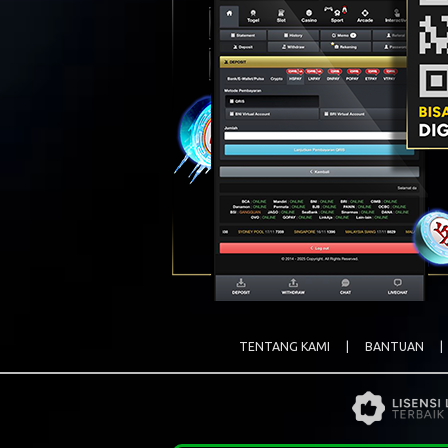
TENTANG KAMI
|
BANTUAN
|