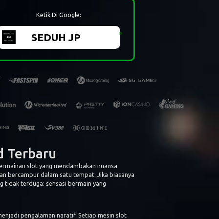
Ketik Di Google:
SEDUH JP
d Terbaru
 permainan slot yang mendambakan nuansa
an bercampur dalam satu tempat. Jika biasanya
g tidak terduga: sensasi bermain yang
menjadi pengalaman naratif. Setiap mesin slot
kan slot bertema hutan rimba Kalimantan —