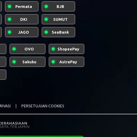
Permata
BJB
DKI
SUMUT
JAGO
SeaBank
OVO
ShopeePay
Sakuku
AstraPay
RIVASI
|
PERSETUJUAN COOKIES