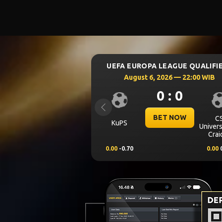
UEFA EUROPA LEAGUE QUALIFI
August 7, 2026 — 02:00 WIB
0 : 0
Previous
BET NOW
Hear
Benfica
Midlo
2.5
0.82
-2.5
-