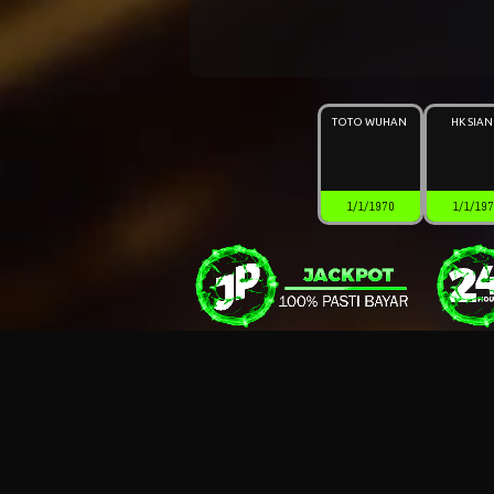
TOTO WUHAN
HK SIA
1/1/1970
1/1/19