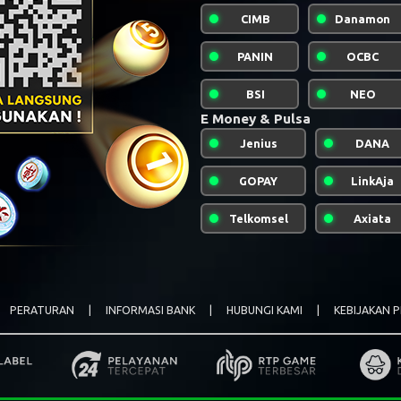
CIMB
Danamon
PANIN
OCBC
BSI
NEO
E Money & Pulsa
Jenius
DANA
GOPAY
LinkAja
Telkomsel
Axiata
PERATURAN
|
INFORMASI BANK
|
HUBUNGI KAMI
|
KEBIJAKAN P