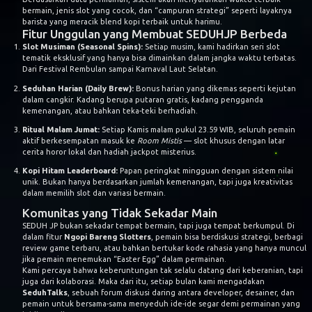
kami menyebut komunitas kami sebagai
Penyeduh Keberuntungan
.
Setiap pemain di SEDUH JP mendapatkan akses ke fitur
Bar Kopi Digital
, di
mana mereka bisa “menyeduh” profil keberuntungan harian mereka.
Berdasarkan data permainan, sistem akan menyarankan waktu terbaik
bermain, jenis slot yang cocok, dan “campuran strategi” seperti layaknya
barista yang meracik blend kopi terbaik untuk harimu.
Fitur Unggulan yang Membuat SEDUHJP Berbeda
Slot Musiman (Seasonal Spins):
Setiap musim, kami hadirkan seri slot
tematik eksklusif yang hanya bisa dimainkan dalam jangka waktu terbatas.
Dari Festival Rembulan sampai Karnaval Laut Selatan.
Seduhan Harian (Daily Brew):
Bonus harian yang dikemas seperti kejutan
dalam cangkir. Kadang berupa putaran gratis, kadang pengganda
kemenangan, atau bahkan teka-teki berhadiah.
Ritual Malam Jumat:
Setiap Kamis malam pukul 23.59 WIB, seluruh pemain
aktif berkesempatan masuk ke
Room Mistis
— slot khusus dengan latar
cerita horor lokal dan hadiah jackpot misterius.
Kopi Hitam Leaderboard:
Papan peringkat mingguan dengan sistem nilai
unik. Bukan hanya berdasarkan jumlah kemenangan, tapi juga kreativitas
dalam memilih slot dan variasi bermain.
Komunitas yang Tidak Sekadar Main
SEDUH JP bukan sekadar tempat bermain, tapi juga tempat berkumpul. Di
dalam fitur
Ngopi Bareng Slotters
, pemain bisa berdiskusi strategi, berbagi
review game terbaru, atau bahkan bertukar kode rahasia yang hanya muncul
jika pemain menemukan “Easter Egg” dalam permainan.