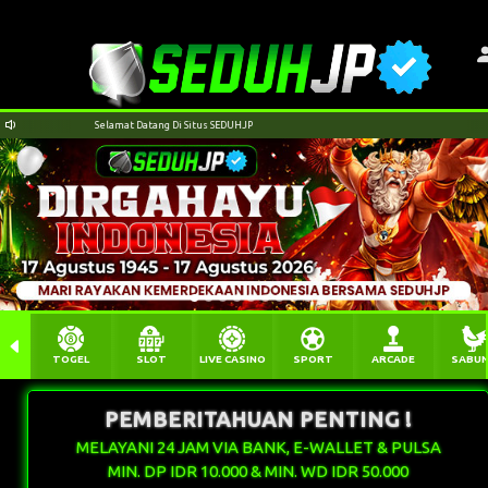
Selamat Datang Di Situs SEDUHJP
TOGEL
SLOT
LIVE CASINO
SPORT
ARCADE
SABU