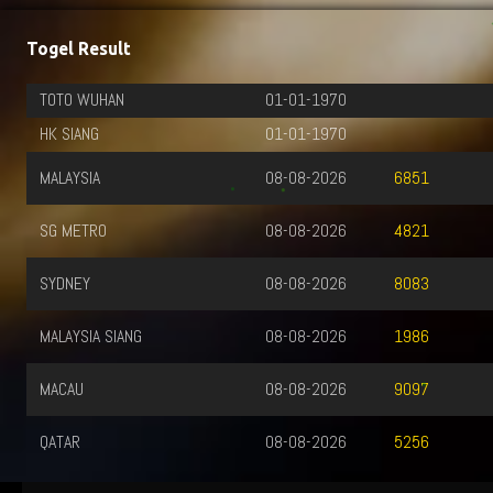
(
)
Togel Result
TOTO WUHAN
01-01-1970
HK SIANG
01-01-1970
MALAYSIA
08-08-2026
6851
SG METRO
08-08-2026
4821
SYDNEY
08-08-2026
8083
MALAYSIA SIANG
08-08-2026
1986
MACAU
08-08-2026
9097