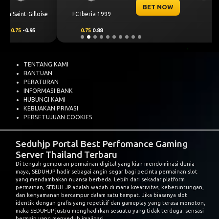
August 11, 2026 — 22:59 WIB
0 : 0
Previous
Next
BET NOW
FC Iberia 1999
Larne FC
0.75
0.88
-0.75
0.94
TENTANG KAMI
BANTUAN
PERATURAN
INFORMASI BANK
HUBUNGI KAMI
KEBIJAKAN PRIVASI
PERSETUJUAN COOKIES
Seduhjp Portal Best Perfomance Gaming
Server Thailand Terbaru
Di tengah gempuran permainan digital yang kian mendominasi dunia
maya,
SEDUHJP
hadir sebagai angin segar bagi pecinta permainan slot
yang mendambakan nuansa berbeda. Lebih dari sekadar platform
permainan, SEDUH JP adalah wadah di mana kreativitas, keberuntungan,