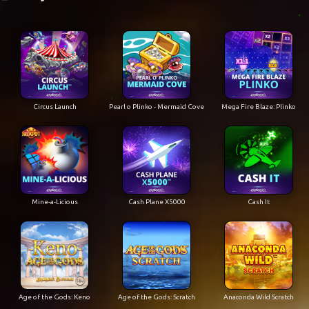
Play Tech
Circus Launch
Pearl o Plinko - Mermaid Cove
Mega Fire Blaze: Plinko
Mine-a-Licious
Cash Plane X5000
Cash It