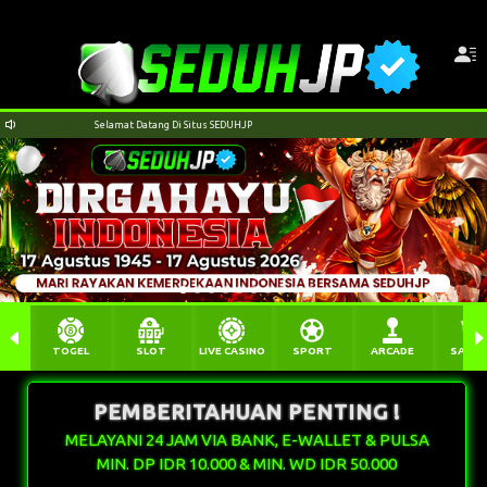
Selamat Datang Di Situs SEDUHJP
TOGEL
SLOT
LIVE CASINO
SPORT
ARCADE
SABU
PEMBERITAHUAN PENTING !