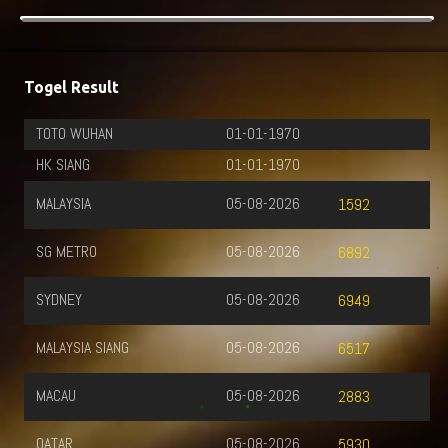
Togel Result
TOTO WUHAN
01-01-1970
HK SIANG
01-01-1970
MALAYSIA
05-08-2026
1592
SG METRO
05-08-2026
6892
SYDNEY
05-08-2026
6949
MALAYSIA SIANG
05-08-2026
6517
MACAU
05-08-2026