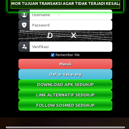
MELAYANI 24 JAM VIA BANK, E-WALLET & PULSA
MIN. DP IDR 10.000 & MIN. WD IDR 50.000
I NOMOR TUJUAN TRANSAKSI AGAR TIDAK TERJADI KESALAHAN 
Remember Me
Masuk
Daftar Sekarang
DOWNLOAD APK SEDUHJP
LINK ALTERNATIF SEDUHJP
FOLLOW SOSMED SEDUHJP